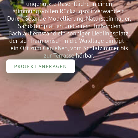
ungenutzte Rasenfläche in einen
stimmungsvollen Rückzugsort verwandelt.
Durch Gelände-Modellierung, Natursteinmauer,
Sandsteinplatten und einen fließenden
Bachlauf entstand ein sonniger Lieblingsplatz,
der sich harmonisch in die Waldlage einfügt –
ein Ort zum Genießen, vom Schlafzimmer bis
zur Terrasse hörbar.
PROJEKT ANFRAGEN